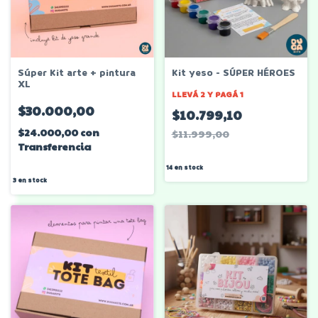
Súper Kit arte + pintura
Kit yeso - SÚPER HÉROES
XL
LLEVÁ 2 Y PAGÁ 1
$30.000,00
$10.799,10
$24.000,00
con
$11.999,00
Transferencia
14
en stock
3
en stock