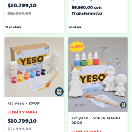
$10.799,10
$6.560,00
con
Transferencia
$11.999,00
en stock
15
en stock
Kit yeso - KPOP
LLEVÁ 2 Y PAGÁ 1
Kit yeso - SÚPER MARIO
$10.799,10
BROS
$11.999,00
LLEVÁ 2 Y PAGÁ 1