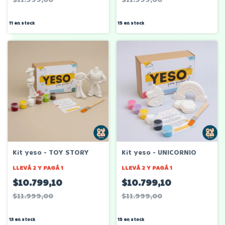
11
en stock
15
en stock
Kit yeso - TOY STORY
Kit yeso - UNICORNIO
LLEVÁ 2 Y PAGÁ 1
LLEVÁ 2 Y PAGÁ 1
$10.799,10
$10.799,10
$11.999,00
$11.999,00
13
en stock
15
en stock