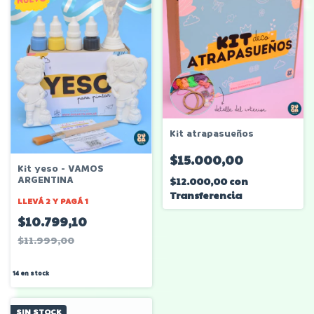
Kit atrapasueños
$15.000,00
Kit yeso - VAMOS
ARGENTINA
$12.000,00
con
Transferencia
LLEVÁ 2 Y PAGÁ 1
$10.799,10
$11.999,00
14
en stock
SIN STOCK