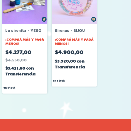
La sirenita - YESO
Sirenas - BIJOU
¡COMPRÁ MÁS Y PAGÁ
¡COMPRÁ MÁS Y PAGÁ
MENOS!
MENOS!
$4.277,00
$4.900,00
$4.550,00
$3.920,00
con
Transferencia
$3.421,60
con
Transferencia
en stock
en stock