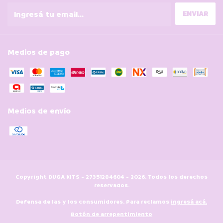
Medios de pago
Medios de envío
Copyright DUGA KITS - 27351284604 - 2026. Todos los derechos
reservados.
Defensa de las y los consumidores. Para reclamos
ingresá acá.
Botón de arrepentimiento