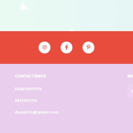
CONTACTÁNOS
NE
543413901112
3413901112
dugakits@gmail.com