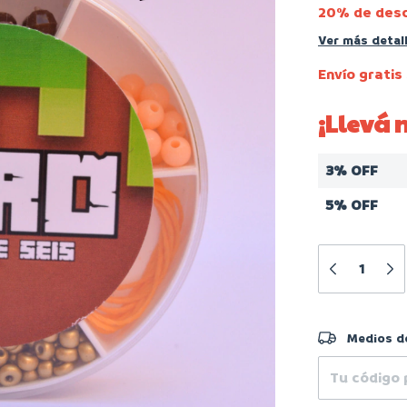
20% de des
Ver más detal
Envío gratis
¡Llevá
3% OFF
5% OFF
Entregas para 
Medios d