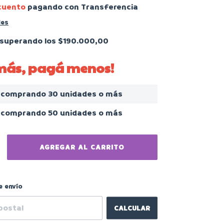
cuento
pagando con Transferencia
les
superando los
$190.000,00
 más, pagá menos!
comprando 30 unidades o más
comprando 50 unidades o más
CAMBIAR CP
el CP:
e envío
CALCULAR