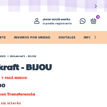
0
¡Hola!
Iniciá sesión
O podés registrarte
RTE
INSUMOS POR UNIDAD
DIGITALES
INFO IMPORT
NIRS
>
Minekraft - BIJOU
raft - BIJOU
 Y PAGÁ MENOS!
00
con
Transferencia
sin interés