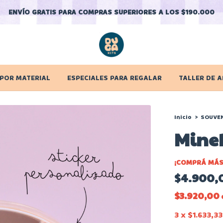
ENVÍO GRATIS PARA COMPRAS SUPERIORES A LOS $190.000
 POR MATERIAL
ESPECIALES PARA REGALAR
TALLER DE A
Inicio
>
SOUVE
Minek
¡COMPRÁ MÁS
$4.900,
$3.920,00
3
x
$1.633,33