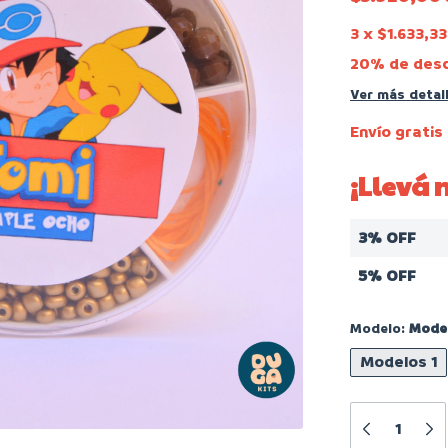
3
x
$1.633,33
20% de des
Ver más detal
Envío gratis
¡Llevá
3% OFF
5% OFF
Modelo:
Model
Modelos 1