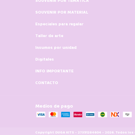
SOUVENIR POR TEMÁTICA
SOUVENIR POR MATERIAL
Especiales para regalar
Taller de arte
Insumos por unidad
Digitales
INFO IMPORTANTE
CONTACTO
Medios de pago
Copyright DUGA KITS - 27351284604 - 2026. Todos los