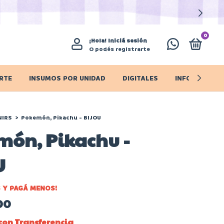
0
¡Hola!
Iniciá sesión
O podés registrarte
RTE
INSUMOS POR UNIDAD
DIGITALES
INFO IMPORT
NIRS
>
Pokemón, Pikachu - BIJOU
món, Pikachu -
U
 Y PAGÁ MENOS!
00
con
Transferencia