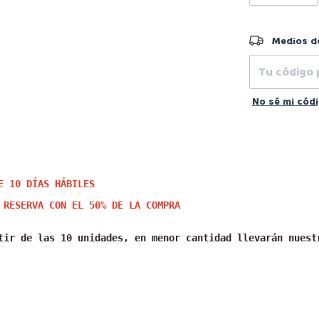
Entregas para 
Medios d
No sé mi cód
E 10 DÍAS HÁBILES
 RESERVA CON EL 50% DE LA COMPRA
tir de las 10 unidades, en menor cantidad llevarán nuest
 