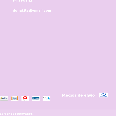
3413901112
dugakits@gmail.com
Medios de envío
 derechos reservados.