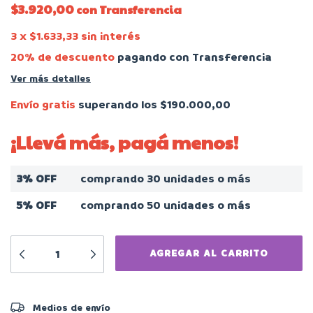
$3.920,00
con
Transferencia
3
x
$1.633,33
sin interés
20% de descuento
pagando con Transferencia
Ver más detalles
Envío gratis
superando los
$190.000,00
¡Llevá más, pagá menos!
3% OFF
comprando 30 unidades o más
5% OFF
comprando 50 unidades o más
CAMBIAR CP
Entregas para el CP:
Medios de envío