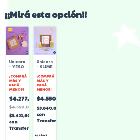
¡¡Mirá esta opción!!
Unicornios
Unicornios
- YESO
- SLIME
¡COMPRÁ
¡COMPRÁ
MÁS Y
MÁS Y
PAGÁ
PAGÁ
MENOS!
MENOS!
$4.277,00
$4.550,00
$4.550,00
$3.640,00
con
$3.421,60
Transferencia
con
Transferencia
en stock