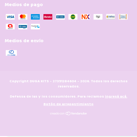
Medios de pago
Medios de envío
Copyright DUGA KITS - 27351284604 - 2026. Todos los derechos
reservados.
Defensa de las y los consumidores. Para reclamos
ingresá acá.
Botón de arrepentimiento